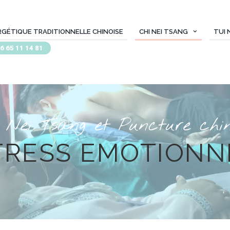
RGÉTIQUE TRADITIONNELLE CHINOISE
CHI NEI TSANG
TUI 
6 65 11 14 81
 Nei Tsang et Puncture chin
TRESS EMOTIONN